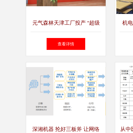
元气森林天津工厂投产 “超级
机电
工厂”引领城市群创新服务模
工厂
查看详情
式
深湘机器 抡好三板斧 让网络
从中