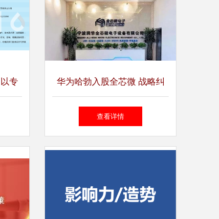
 以专
华为哈勃入股全芯微 战略纠
未来
偏与半导体产业链的急救守望
查看详情